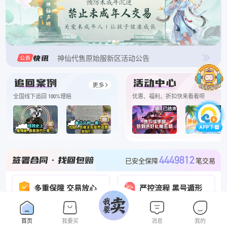
关于禁止未成年交易的说明
网络安全
防骗提醒 必看 必看
神仙代售原始服新区活动公告
神仙代售优惠活动结束通知
神仙代售原始服新区活动公告
全国线下追回 100%理赔
优惠、福利、折扣快来看看呗
神仙WG怀旧特惠活动公告
神仙代售归来特惠活动公告
神仙代售怀旧服新区活动公告
4449812
已安全保障
笔交易
神仙代售经典服优惠活动
多重保障 交易放心
严控流程 黑号遁形
神仙放心卖
3120544
合同已签署
份
全网黑号库联合查询预警
如何鉴别客服真假！必看！必看！
100%
真假客服一键核验
找回包赔
赔付率
去查询
首页
我要买
消息
我的