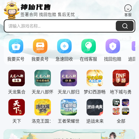
签署合同 找回包赔 售后无忧
客服
Pull down to refresh
我要买号
我要卖号
急速回收
在线客服
找回包赔
追回
天龙集合
天龙八部怀旧原始服
天龙八部归来
梦幻西游畅玩服
地下城与勇士
神仙特此提醒
腾讯qq注意事项
二手号包赔交易
天下
洛克王国：世界
王者荣耀世界
逆战未来
全部
重要通知