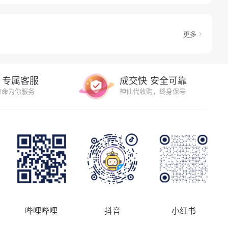
更多
00 专属客服
成交快 安全可靠
待命为你服务
神仙代收购，终身保号
哔哩哔哩
抖音
小红书