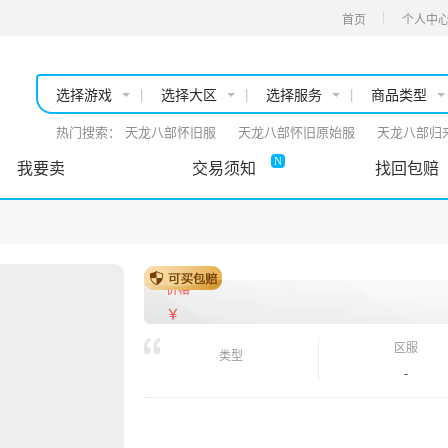
首页
个人中
|
|
|
选择游戏
选择大区
选择服务
商品类型
热门搜索：
天龙八部怀旧服
天龙八部怀旧原始服
天龙八部归
N
我要卖
交易须知
找回包赔
价格
￥
区服
类型
-