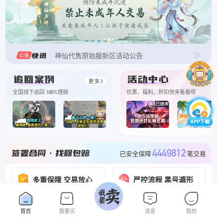
关于禁止未成年交易的说明
网络安全
防骗提醒 必看 必看
神仙代售原始服新区活动公告
神仙代售优惠活动结束通知
神仙代售原始服新区活动公告
全国线下追回 100%理赔
优惠、福利、折扣快来看看呗
神仙WG怀旧特惠活动公告
神仙代售归来特惠活动公告
神仙代售怀旧服新区活动公告
4449812
已安全保障
笔交易
神仙代售经典服优惠活动
多重保障 交易放心
严控流程 黑号遁形
神仙放心卖
3120544
合同已签署
份
全网黑号库联合查询预警
如何鉴别客服真假！必看！必看！
100%
真假客服一键核验
找回包赔
赔付率
去查询
首页
我要买
消息
我的