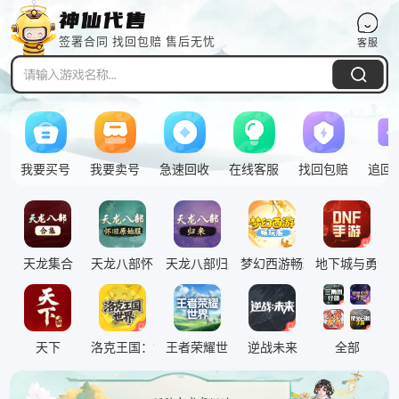
签署合同 找回包赔 售后无忧
客服
Pull down to refresh
我要买号
我要卖号
急速回收
在线客服
找回包赔
追回
天龙集合
天龙八部怀旧原始服
天龙八部归来
梦幻西游畅玩服
地下城与勇士
神仙特此提醒
腾讯qq注意事项
二手号包赔交易
天下
洛克王国：世界
王者荣耀世界
逆战未来
全部
重要通知