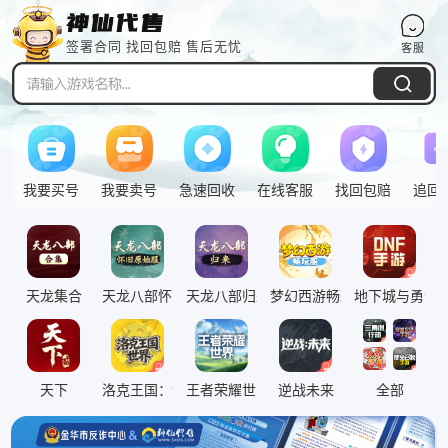
签署合同 找回包赔 售后无忧
客服
Pull down to refresh
我要买号
我要卖号
急速回收
在线客服
找回包赔
追回
天龙集合
天龙八部怀旧原始服
天龙八部归来
梦幻西游畅玩服
地下城与勇士
网络安全
防骗提醒 必看 必看
神仙代售原始服新区活动公告
天下
洛克王国：世界
王者荣耀世界
逆战未来
全部
神仙代售优惠活动结束通知