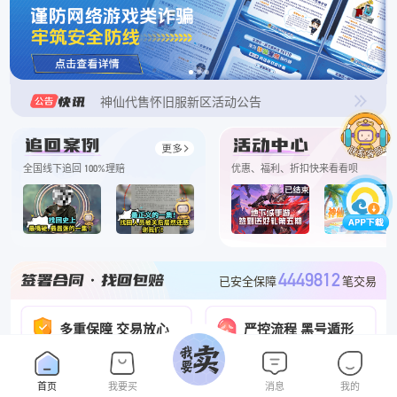
神仙代售原始服新区活动公告
神仙WG怀旧特惠活动公告
神仙代售归来特惠活动公告
神仙代售怀旧服新区活动公告
神仙代售经典服优惠活动
神仙放心卖
全国线下追回 100%理赔
优惠、福利、折扣快来看看呗
如何鉴别客服真假！必看！必看！
神仙特此提醒
腾讯qq注意事项
4449812
已安全保障
笔交易
二手号包赔交易
多重保障 交易放心
严控流程 黑号遁形
重要通知
3120544
合同已签署
份
全网黑号库联合查询预警
关于禁止未成年交易的说明
100%
真假客服一键核验
找回包赔
赔付率
去查询
首页
我要买
消息
我的